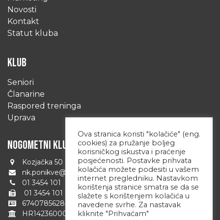
Novosti
Kontakt
Statut kluba
KLUB
Seniori
Članarine
Raspored treninga
Uprava
Ova stranica koristi "kolačiće" (eng.
NOGOMETNI KLUB PONIKVE
cookies) za pružanje boljeg
korisničkog iskustva i praćenje
posjećenosti. Postavke prihvata
Kozjačka 50 Zagreb 10090 Hrvatska
kolačića možete podesiti u vašem
nk.ponikve@zg.t-com.hr
internet pregledniku. Nastavkom
01 3454 101
korištenja stranice smatra se da se
01 3454 101
slažete s korištenjem kolačića u
67407856280
navedene svrhe. Za nastavak
kliknite "Prihvaćam"
HR1423600001101709822