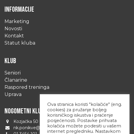
INFORMACIJE
Marketing
Novosti
Kontakt
Statut kluba
KLUB
Seniori
Članarine
Raspored treninga
Uprava
Ova stranica koristi "kolačiće" (eng.
NOGOMETNI KLUB PONIKVE
cookies) za pružanje boljeg
korisničkog iskustva i praćenje
posjećenosti. Postavke prihvata
Kozjačka 50 Zagreb 10090 Hrvatska
kolačića možete podesiti u vašem
nk.ponikve@zg.t-com.hr
internet pregledniku. Nastavkom