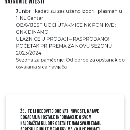
Najnovije vijesti
Juniori i kadeti su zasluženo izborili plasman u
1. NL Centar
OBAVIJEST UOČI UTAKMICE NK PONIKVE :
GNK DINAMO
ULAZNICE U PRODAJI – RASPRODANO!
POČETAK PRIPREMA ZA NOVU SEZONU
2023/2024
Sezona za pamćenje: Od borbe za opstanak do
osvajanja srca navijača
ŽELITE LI REDOVITO DOBIVATI NOVOSTI, NAJAVE
DOGAĐANJA I OSTALE INFORMACIJE O SVOM
NAJDRAŽEM KLUBU? OSTAVITE NAM SVOJU EMAIL
ADRESU I BUDITE MEĐU PRVIMA KOJI ĆE PRIMATI