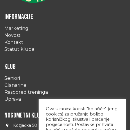
INFORMACIJE
Marketing
Novosti
Kontakt
Statut kluba
KLUB
Seniori
Članarine
Raspored treninga
Uprava
Ova stranica koristi "kolačiće" (eng.
NOGOMETNI KLUB PONIKVE
cookies) za pružanje boljeg
korisničkog iskustva i praćenje
posjećenosti. Postavke prihvata
Kozjačka 50 Zagreb 10090 Hrvatska
kolačića možete podesiti u vašem